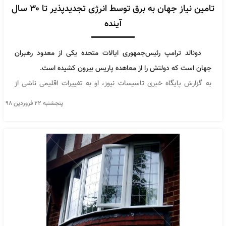
تامین نیاز جهان به برق توسط انرژی تجدیدپذیر تا ۳۰ سال
آینده
دونالد ترامپ رئیس‌جمهوری ایالات متحده یکی از معدود رهبران
جهان است که دولتش را از معاهده پاریس بیرون کشیده است.
به گزارش پایگاه خبری تاسیسات نیوز، او به تغییرات اقلیمی ناشی از
دخالت بشر باور ندارد و در روزهای اخیر به ایده استفاده از توربین‌های
پنجشنبه ۲۲ فروردین ۹۸
بادی برای تولید برق حمله، و به دروغ ادعا کرده است که سروصدای این
توربین‌ها «سرطان‌زا» است.