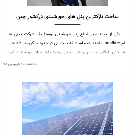
ساخت نازکترین پنل های خورشیدی درکشور چین
یکی از جدید ترین انواع پنل خورشیدی توسط یک شرکت چینی به
نام sunflare ساخته شده است که ضخامتی در حدود میکرومتر داشته و
به راحتی امکان نصب روی هر سطحی وجود دارد. طراحی و ساخت این
پنل خورشیدی ۱۶ سال زمان برده است. نسل جدید پنل خورشیدی از
سه شنبه ۲۰ فروردین ۹۸
مس، گالیوم، ایندیوم و سلندید تشکیل شده است. ضریب تبدیل انرژی
این پنل ۱۰% بیشتر از مدل های قبل بوده و از همه مهمتر ۶۵% وزن
کمتری دارد. از دیگر مزایای پنل خورشیدی جدید، انعطاف پذیری آن
است. همچنین در ساخت آن از شیشه استفاده نشده است؛ لذا احتمال
شکسته شدن و مشکلات این چنین برطرف شده است. در حال حاضر این
پنل خورشیدی در آمریکا و کشورهای اروپایی استفاده می شود.