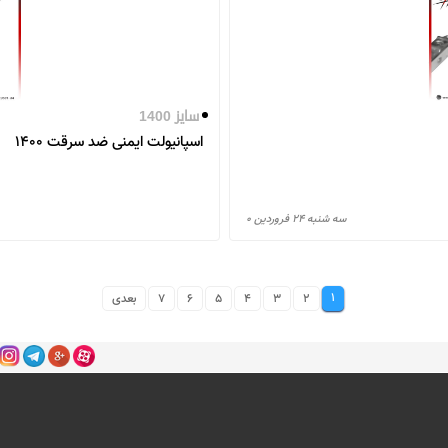
سایز 1400
اسپانیولت ایمنی ضد سرقت 1400
سه شنبه ۲۴ فروردین ۰
1
2
3
4
5
6
7
بعدی