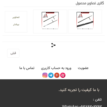
گالری تصاویر محصول
تصاویر
بیشتر
قبلی
عضویت
ورود به حساب کاربری
تماس با ما
با ما کیفیت را تجربه کنید.
تلفن :
09389303263 WhatsAap