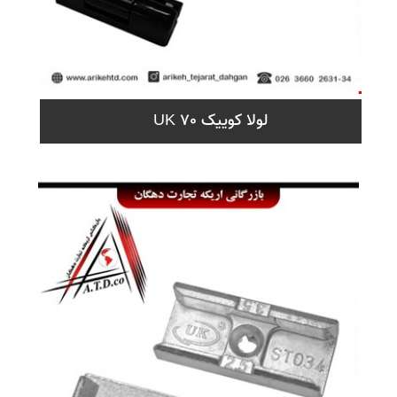
لولا کوییک 70 UK