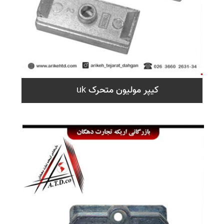
کیپر مولیون متحرک uk