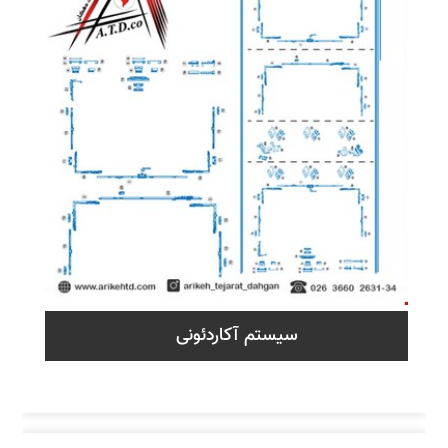
سیستم آکاردئونی