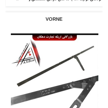
آکاردئونی ، لولای پلاستیکی UK
VORNE