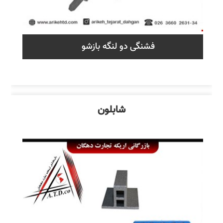
فشنگی دو لنگه بازشو
شابلون