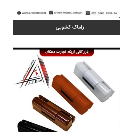
زاماک کشویی