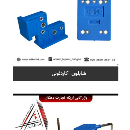
شابلون آکاردئونی