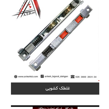
غلطک کشویی