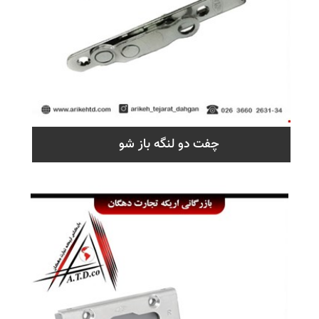
چفت دو لنگه باز شو