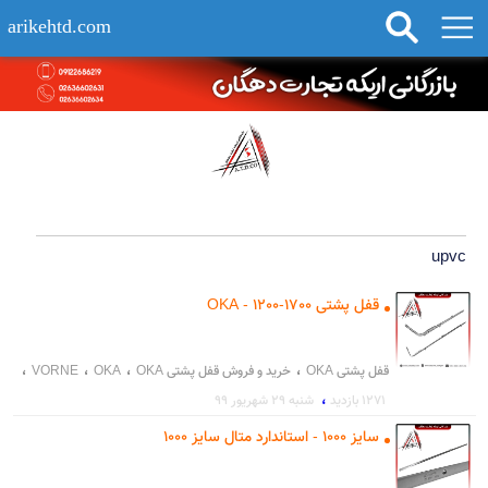
arikehtd.com
upvc
قفل پشتی OKA - 1200-1700
،
،
،
،
قفل پشتی OKA
خرید و فروش قفل پشتی OKA
OKA
VORNE
،
1271 بازدید
شنبه ۲۹ شهریور ۹۹
،
،
یراق عصایی
خرید و فروش یراق آلات درب و پنجره UPVC
سایز 1000 - استاندارد متال سایز 1000
،
یراق قفل پشتی