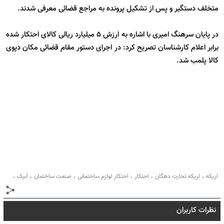
متخلف دستگیر و پس از تشکیل پرونده به مراجع قضائی معرفی شدند
.
در پایان سرهنگ امیری با اشاره به ارزش ۵ میلیارد ریالی کالای احتکار شده
برابر اعلام کارشناسان تصریح کرد: در اجرای دستور مقام قضائی مکان دپوی
کالا پلمب شد
.
اریکه
اریکه تجارت دهگان
احتکار
احتکار لوازم ساختمانی
صنعت ساختمان
آبیک
،
،
،
،
،
،
قزوین
ساختمان
کرج
درب و پنجره
یو پی وی سی
upvc
،
،
،
،
،
،
نظرات کاربران